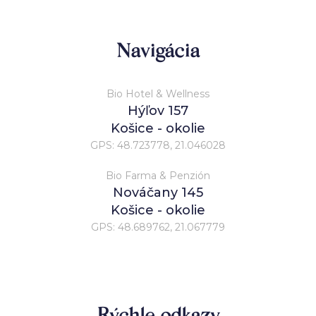
Navigácia
Bio Hotel & Wellness
Hýľov 157
Košice - okolie
GPS: 48.723778, 21.046028
Bio Farma & Penzión
Nováčany 145
Košice - okolie
GPS: 48.689762, 21.067779
Rýchle odkazy