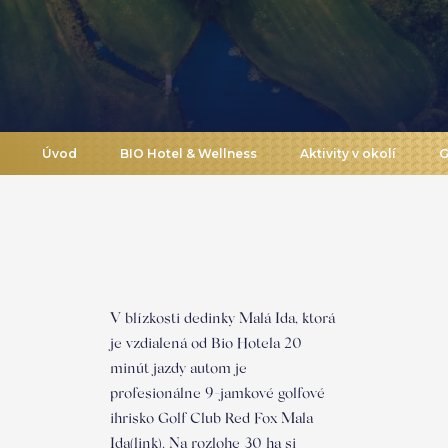
Úvod
BIO Hotel & Wellness
Aktivity v okolí
G
V blízkosti dedinky Malá Ida, ktorá
je vzdialená od Bio Hotela 20
minút jazdy autom je
profesionálne 9-jamkové golfové
ihrisko Golf Club Red Fox Mala
Ida(link). Na rozlohe 30 ha si