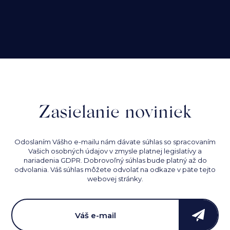
našej
produkcie.
Prejsť
na
úvod
Zasielanie noviniek
Odoslaním Vášho e-mailu nám dávate súhlas so spracovaním
Vašich osobných údajov v zmysle platnej legislatívy a
nariadenia GDPR. Dobrovoľný súhlas bude platný až do
odvolania. Váš súhlas môžete odvolať na odkaze v päte tejto
webovej stránky.