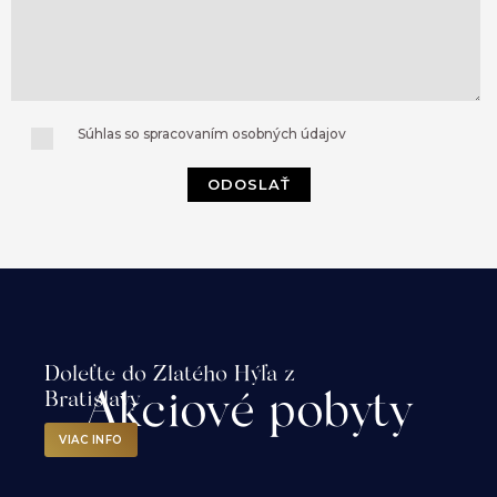
Súhlas so spracovaním osobných údajov
BIO
ODOSLAŤ
Farma
&
Penzión
Doleťte do Zlatého Hýľa z
Akciové pobyty
Bratislavy
Objavte
časo
VIAC INFO
bio
výrobkov
z