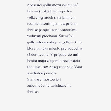
nadšenci golfu môžu vychutnať
hru na širokých fervejoch a
veľkých grínoch s variabilným
rozmiestnením jamiek, pričom
ihrisko je spestrené viacerými
vodnými plochami. Súčasťou
golfového areálu je aj golfový klub,
ktorý ponúka miesto pre oddych a
občerstvenie. V prípade, že naši
hostia majú záujem o rezerváciu
tee time, tím našej recepcie Vám
s ochotou pomôže.
Samozrejmosťou je i
zabezpečenie taxislužby na
ihrisko.