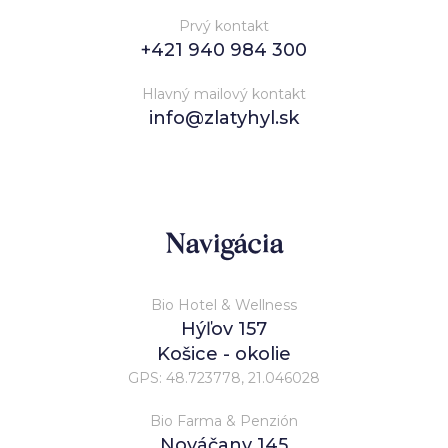
Prvý kontakt
+421 940 984 300
Hlavný mailový kontakt
info@zlatyhyl.sk
Navigácia
Bio Hotel & Wellness
Hýľov 157
Košice - okolie
GPS: 48.723778, 21.046028
Bio Farma & Penzión
Nováčany 145