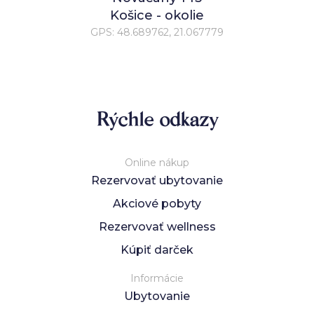
Košice - okolie
GPS: 48.689762, 21.067779
Rýchle odkazy
Online nákup
Rezervovať ubytovanie
Akciové pobyty
Rezervovať wellness
Kúpiť darček
Informácie
Ubytovanie