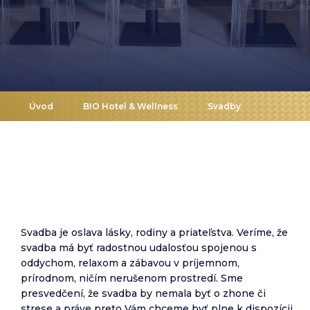
Úvod
BIO Hotel & Wellness
Svadby
Svadba je oslava lásky, rodiny a priateľstva. Veríme, že
svadba má byť radostnou udalosťou spojenou s
oddychom, relaxom a zábavou v príjemnom,
prírodnom, ničím nerušenom prostredí. Sme
presvedčení, že svadba by nemala byť o zhone či
strese a práve preto Vám chceme byť plne k dispozícii