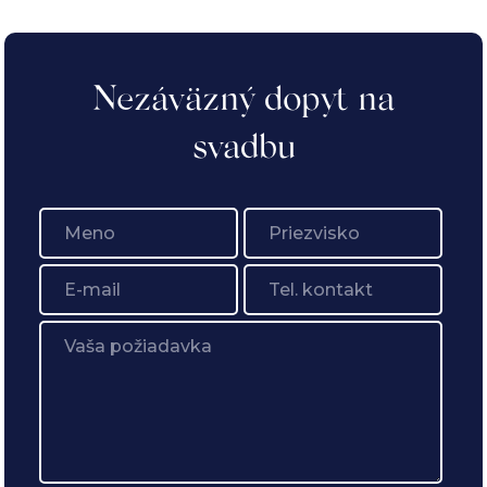
Nezáväzný dopyt na
svadbu
BIO
Farma
&
Penzión