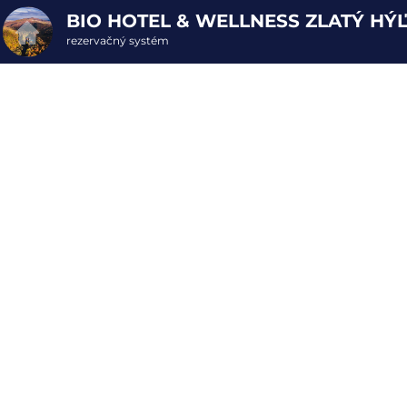
BIO HOTEL & WELLNESS ZLATÝ HÝ
rezervačný systém
2. ODOSLANIE OBJEDNÁVKY
Darčekové poukazy
Vyberte si z dostupných darčekových poukazov
WELLNESS POUKAZY
22
DARČEKOVÉ BALENIE
1
VOĽNÉ
POBYTOVÉ POUKAZY
4