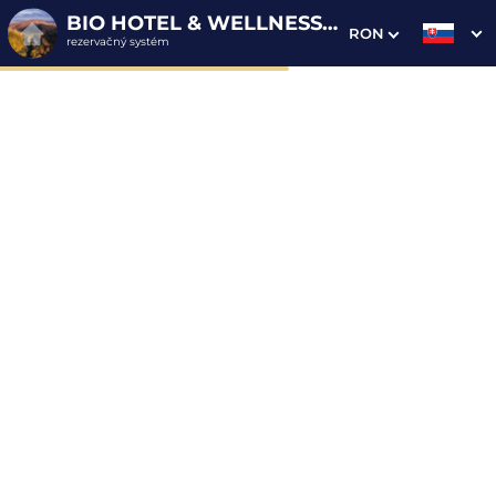
BIO HOTEL & WELLNESS ZLATÝ HÝĽ
RON
rezervačný systém
1. Výber pobytu
2. Doplnkové služby
3. Vaše údaje
Dátum príchodu
Dátum odchodu
Prosím vyberte
Prosím vyberte
Inšpirujte sa akciovými pobytmi
Cena od
105 EUR
osoba/noc