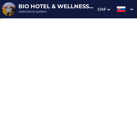
BIO HOTEL & WELLNESS ZLATÝ HÝĽ
CHF
rezervačný systém
1. Výber pobytu
2. Doplnkové služby
3. Vaše údaje
Dátum príchodu
Dátum odchodu
Prosím vyberte
Prosím vyberte
Inšpirujte sa akciovými pobytmi
Cena od
105 EUR
osoba/noc