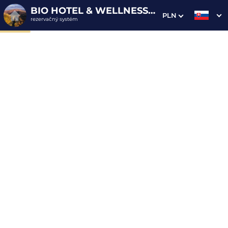
BIO HOTEL & WELLNESS ZLATÝ HÝĽ
PLN
rezervačný systém
1. Výber pobytu
2. Doplnkové služby
3. Vaše údaje
Dátum príchodu
Dátum odchodu
Prosím vyberte
Prosím vyberte
Inšpirujte sa akciovými pobytmi
Cena od
105 EUR
osoba/noc