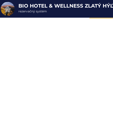
BIO HOTEL & WELLNESS ZLATÝ HÝ
rezervačný systém
2. ODOSLANIE OBJEDNÁVKY
Objednávka poukazu
Vyplňte nevyhnutné údaje pre odoslanie objednávky