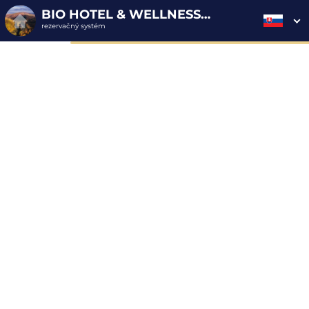
BIO HOTEL & WELLNESS ZLATÝ HÝĽ
rezervačný systém
2. ODOSLANIE
1. VÝBER POUKAZU
3. PLATBA
OBJEDNÁVKY
Objednávka poukazu
Vyplňte nevyhnutné údaje pre odoslanie objednávky