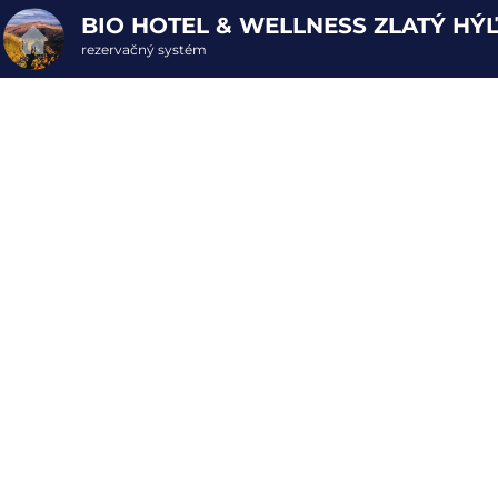
BIO HOTEL & WELLNESS ZLATÝ HÝ
rezervačný systém
2. ODOSLANIE OBJEDNÁVKY
Objednávka poukazu
Vyplňte nevyhnutné údaje pre odoslanie objednávky